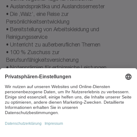
• Auslandspraktika und Auslandssemester
• Die ‚Walz‘, eine Reise zur
Persönlichkeitsentwicklung
• Bereitstellung von Arbeitskleidung und
Reinigungsservice
• Unterricht zu außerberuflichen Themen
• 100 % Zuschuss zur
Berufsunfähigkeitsversicherung
• Notenprämien für erfolgreiche Leistungen
• Kostenzuschuss für Speiseangebote
• 37-Stunden-Woche mit kurzen Freitagen
• Freies WLAN für private Devices