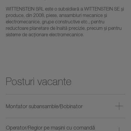
WITTENSTEIN SRL este o subsidiară a WITTENSTEIN SE și
produce, din 2008, piese, ansambluri mecanice și
electromecanice, grupe constructive etc., pentru
reductoare planetare de înaltă precizie, precum și pentru
sisteme de acționare electromecanice.
Posturi vacante
Montator subansamble/Bobinator
Compania: WITTENSTEIN România
Operator/Reglor pe mașini cu comandă
Locație: Șura Mică, Sibiu