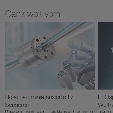
Ganz weit vorn.
Resense: miniaturisierte F/T
LEOsp
Sensoren.
Weltr
Unser Joint Venture bietet die kleinsten 6-achsigen
In unser