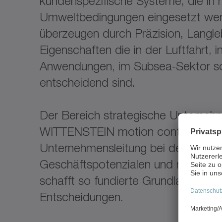
kundenspezifische Systeme, die in 
Umweltbedingungen eingesetzt wer
überzeugen durch Präzision, Langleb
Eigenschaften die in der Luftfahrt, i
Anwendungen, im Subsea-Sektor so
entscheidend sind.
Der Bereich strategische Unterneh
WITTENSTEIN motion control GmbH 
Unternehmensleitung bei der strukt
Geschäftspotenzialen und regulat
schafft so fundierte Grundlagen fü
Entscheidungen.