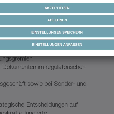
 Markt‑ und
egiereportings und
nkretisierung und operativen
‑ und Geschäftspotenziale
 organisatorischen Unterlagen für
dungsgremien
on Dokumenten im regulatorischen
esgeschäft sowie bei Sonder‑ und
rategische Entscheidungen auf
gskräfte fundierte,