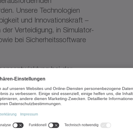
herausfordernden
den. Unsere Technologien
igkeit und Innovationskraft –
n der Verteidigung, in Simulator-
wie bei Sicherheitssoftware
mensentwicklung bei der
unterstützt die
urierten Analyse von Märkten,
orischen Rahmenbedingungen und
r zukunftsweisende