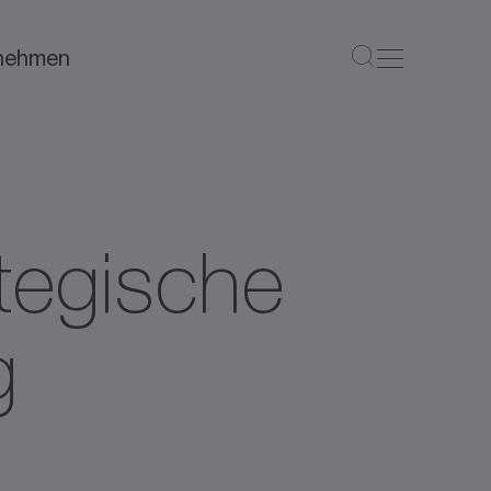
nehmen
tegische
g