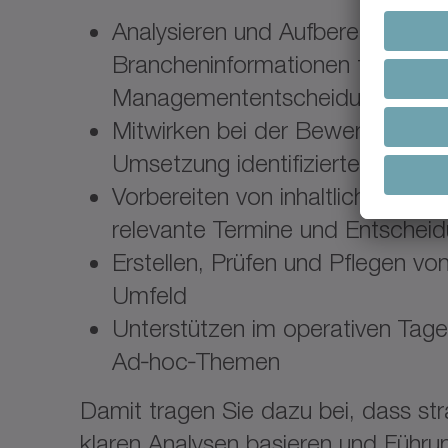
Analysieren und Aufbereiten von
Brancheninformationen für Strat
Managemententscheidungen
Mitwirken bei der Bewertung, Ko
Umsetzung identifizierter Markt
Vorbereiten von inhaltlichen und
relevante Termine und Entschei
Erstellen, Prüfen und Pflegen v
Umfeld
Unterstützen im operativen Tag
Ad‑hoc‑Themen
Damit tragen Sie dazu bei, dass st
klaren Analysen basieren und Führun