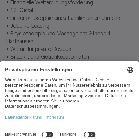
• Finanzielle Weiterbildungsförderung
• 13. Gehalt
• Firmenphilosophie eines Familienunternehmens
• Jobbike-Leasing
• Physiotherapie und Massage am Standort
Harthausen
• W-Lan für private Devices
• Snack-, und Getränkeautomaten
• WITTENSTEIN benefit card