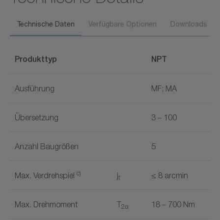
Technische Daten
Verfügbare Optionen
Downloads
Produkttyp
NPT
Ausführung
MF; MA
Übersetzung
3 – 100
Anzahl Baugrößen
5
c)
Max. Verdrehspiel
j
≤ 8 arcmin
t
Max. Drehmoment
T
18 – 700 Nm
2α