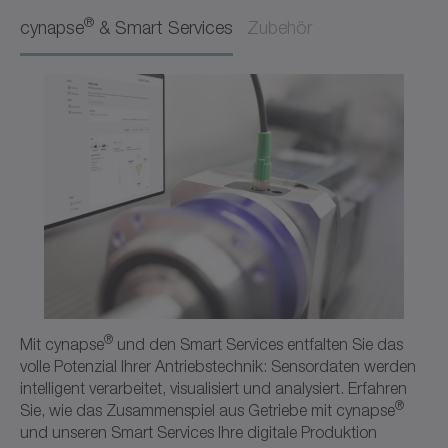
Betriebsanleitung
Deutsch
®
cynapse
& Smart Services
Zubehör
Herunterladen (218 B)
Im Viewer öffnen
Bestellschlüssel / CAD-Daten NPT
CAD / CAE
Deutsch
Im Viewer öffnen
®
Mit cynapse
und den Smart Services entfalten Sie das
volle Potenzial Ihrer Antriebstechnik: Sensordaten werden
intelligent verarbeitet, visualisiert und analysiert. Erfahren
®
Sie, wie das Zusammenspiel aus Getriebe mit cynapse
und unseren Smart Services Ihre digitale Produktion