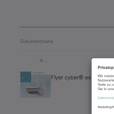
Dokumentname
Flyer cyber® ex motor