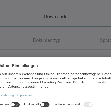
Downloads
Dokumenttyp
Spra
Broschüre / Katalog
Deut