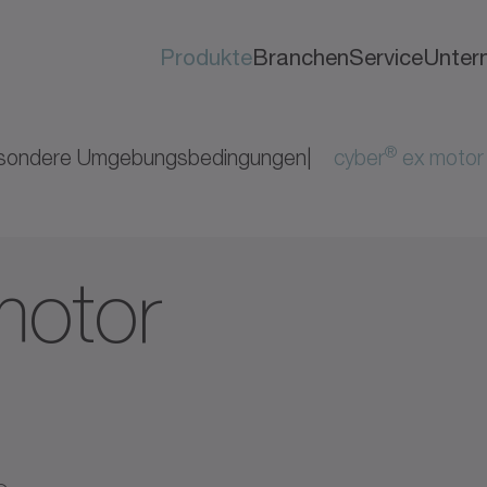
Produkte
Branchen
Service
Unter
®
esondere Umgebungsbedingungen
cyber
ex motor
motor