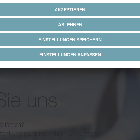
Sie uns
erfahren?
tent und ganz nach Ihren Bedürfnissen.