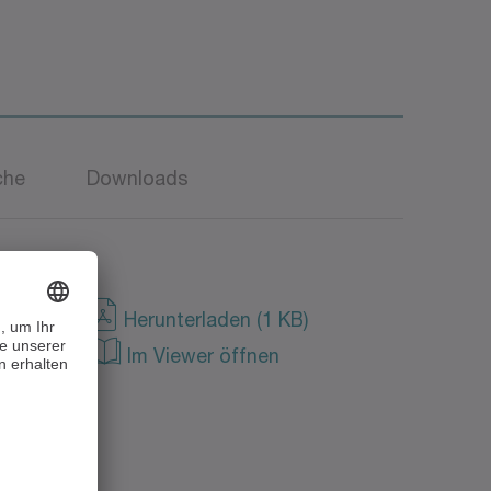
che
Downloads
Herunterladen (1 KB)
sch
Im Viewer öffnen