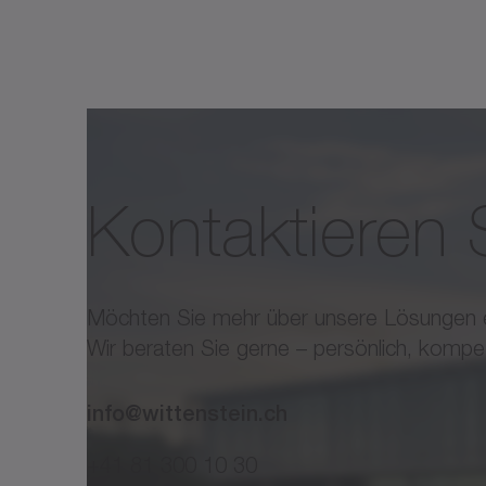
Typische Anwendungsgebiete
A/B/C-Achse zur präzisen Positioni
B.Positionieraufgaben, Wafer handlin
Kontaktieren 
Möchten Sie mehr über unsere Lösungen 
Wir beraten Sie gerne – persönlich, kompe
info@wittenstein.ch
+41 81 300 10 30