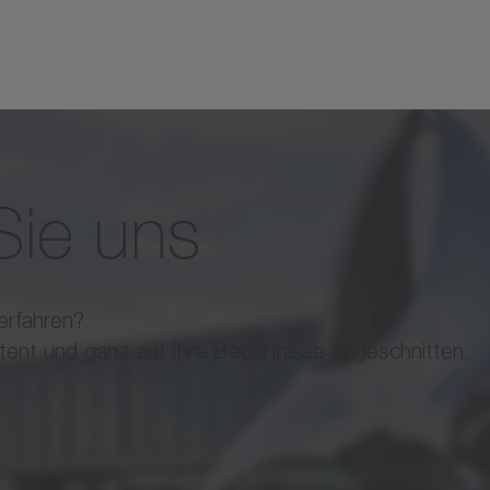
erung in Werkzeugmaschinen, mechanischen Ant
g.
Sie uns
erfahren?
tent und ganz auf Ihre Bedürfnisse zugeschnitten.