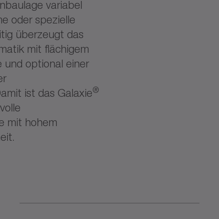
Einbaulage variabel
e oder spezielle
itig überzeugt das
matik mit flächigem
 und optional einer
er
®
mit ist das Galaxie
volle
me mit hohem
eit.