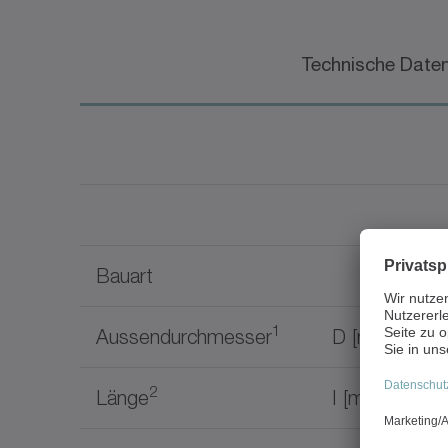
Technische Date
Bauart
1
Aussendurchmesser
D [mm]
2
Länge
I [mm]