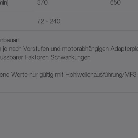
in]
370
650
72 - 240
nbauart
e nach Vorstufen und motorabhängigen Adapterpl
nflussbarer Faktoren Schwankungen
ne Werte nur gültig mit Hohlwellenausführung/MF3 (m
ufe. Optional mit zusätzlicher koaxialer Vorstu
Motorwellenanbindung konfigurierbar für alle g