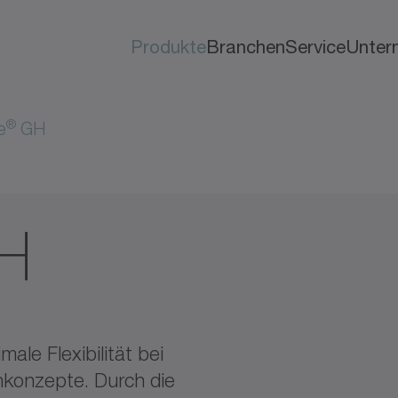
Produkte
Branchen
Service
Unter
®
e
GH
H
ale Flexibilität bei
nkonzepte. Durch die