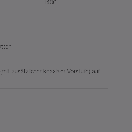
1400
atten
it zusätzlicher koaxialer Vorstufe) auf
fe für Übersetzungen bis i = 2400
ängigen Industriemotoren.