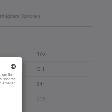
erfügbare Optionen
175
GH
241
302