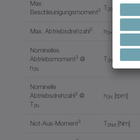
Max.
T
[Nm]
2B
3
Beschleunigungsmoment
3
Max. Abtriebsdrehzahl
n
[rpm]
2max
Nominelles
3
Abtriebsmoment
@
T
[Nm]
2N
n
2N
Nominelle
3
Abtriebsdrehzahl
@
n
[rpm]
2N
T
2N
3
Not-Aus-Moment
T
[Nm]
2Not