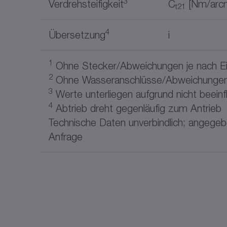
3
Verdrehsteifigkeit
C
[Nm/arcm
t21
4
Übersetzung
i
1
Ohne Stecker/Abweichungen je nach Ei
2
Ohne Wasseranschlüsse/Abweichungen j
3
Werte unterliegen aufgrund nicht beei
4
Abtrieb dreht gegenläufig zum Antrieb
Technische Daten unverbindlich; angegebe
Anfrage
Besondere Hinweise
Optional Hohlwelle durch Hypoidvorst
(ohne Hohlwelle). Adapterplatte und 