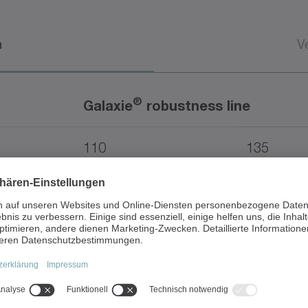
n
V
®
Galaxie
robustness line
110
135
GH
GH
160
191
215
260