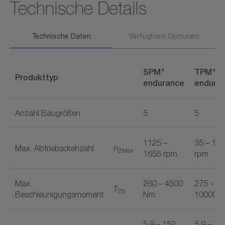
Technische Details
Technische Daten
Verfügbare Optionen
+
+
SPM
TPM
Produkttyp
endurance
endura
Anzahl Baugrößen
5
5
1125 –
35 – 15
Max. Abtriebsdrehzahl
n
2Max
1655 rpm
rpm
Max.
260 – 4500
275 –
T
2b
Beschleunigungsmoment
Nm
10000 
5.9 – 152
5.9 – 15