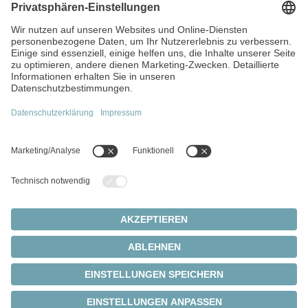
Trutwisstrasse 1
7214 Grüsch
Schweiz
+41 81 300 10 30
info(at)wittenstein.ch
Top-Themen:
Produkte
Servogetriebe
Servomotoren
Cookie Einstellungen
Datenschutz
Impressum
Ritzel-Zahnstangen-Systeme
© 2026 - WITTENSTEIN SE
Servoaktuatoren