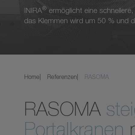
®
INIRA
ermöglicht eine schnellere,
das Klemmen wird um 50 % und die 
Home
Referenzen
RASOMA
RASOMA
ste
Portalkranen
m