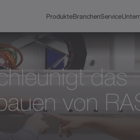
Produkte
Branchen
Service
Unter
hleunigt das
bauen von R