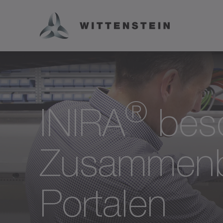
®
INIRA
besc
Zusammen
Portalen