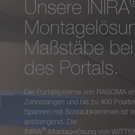
Unsere INIRA
Montagelösun
Maßstäbe bei
des Portals.
Die Portalsysteme von RASOMA erf
Zahnstangen und bis zu 400 Positio
Spannen mit Schraubklemmen ist ze
anstrengend. Die
®
INIRA
-Montagelösung von WITTEN