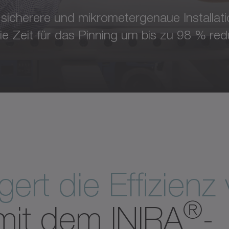
 sicherere und mikrometergenaue Installat
Zeit für das Pinning um bis zu 98 % redu
igert die Effizienz
®
it dem INIRA
-