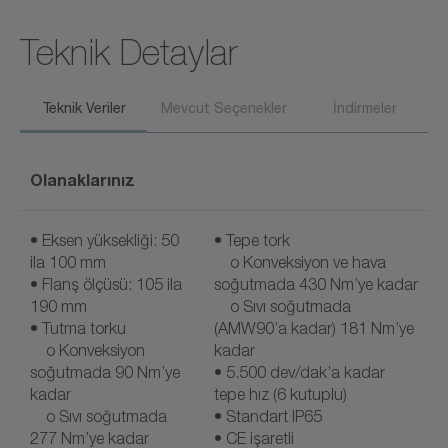
Teknik Detaylar
Teknik Veriler
Mevcut Seçenekler
İndirmeler
Olanaklarınız
• Eksen yüksekliği: 50
• Tepe tork
ila 100 mm
o Konveksiyon ve hava
• Flanş ölçüsü: 105 ila
soğutmada 430 Nm’ye kadar
190 mm
o Sıvı soğutmada
• Tutma torku
(AMW90’a kadar) 181 Nm’ye
o Konveksiyon
kadar
soğutmada 90 Nm’ye
• 5.500 dev/dak’a kadar
kadar
tepe hız (6 kutuplu)
o Sıvı soğutmada
• Standart IP65
277 Nm’ye kadar
• CE işaretli