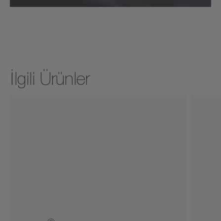
®
Flyer cyber
power motor AFW
İlgili Ürünler
Broşür /Katalog
Nötr
İndir (3 KB)
Görüntüleyicide aç
®
cyber
power motor
®
kullanım kılavuzu cyber
power motor AM /
AML / AMW / AF / AFW / M / W