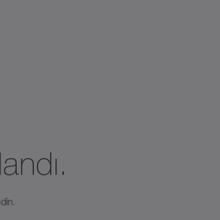
landı.
din.