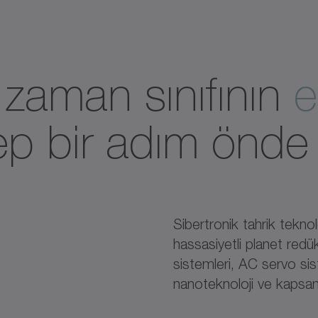
zaman sınıfının
e
ep bir adım önde 
Sibertronik tahrik tekno
hassasiyetli planet redü
sistemleri, AC servo sist
nanoteknoloji ve kapsam