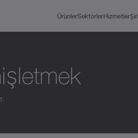
Ürünler
Sektörler
Hizmetler
Şi
nişletmek
e.