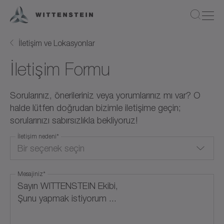
İletişim ve Lokasyonlar
İletişim Formu
Sorularınız, önerileriniz veya yorumlarınız mı var? O
halde lütfen doğrudan bizimle iletişime geçin;
sorularınızı sabırsızlıkla bekliyoruz!
İletişim nedeni
*
Bir seçenek seçin
Mesajiniz
*
Quote Request
Product Information
Application / Calculation