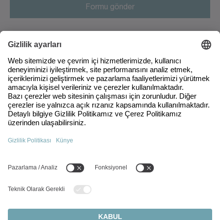
Antarktika
Antigua ve Barbuda
Arjantin
Esentepe Mah. Milangaz Cad.
Kartal-Monumento No: 75A/124
Arnavutluk
34870 Kartal/İstanbul
Türkiye
Aruba
+90 216 709 21 23
Avustralya
info(at)wittenstein.com.tr
Avusturya
En popüler konular:
Azerbaycan
Ürünlere Genel Bakış
Bahamalar
Servo Redüktörler