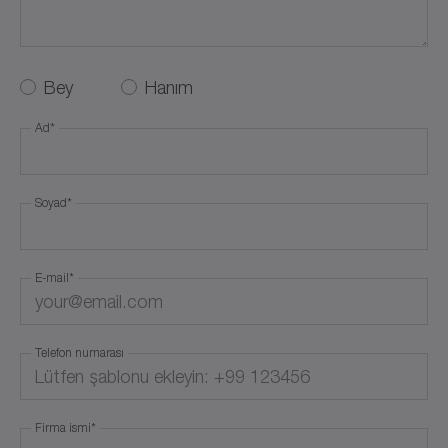
Service Request
Career
Bey
Hanım
Ad
*
Others
Soyad
*
E-mail
*
Telefon numarası
Firma ismi
*