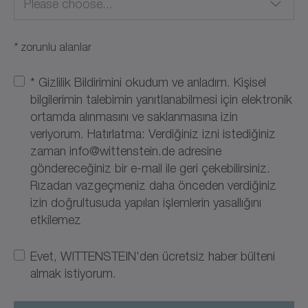
Please choose...
* zorunlu alanlar
Afganistan
* Gizlilik Bildirimini okudum ve anladım. Kişisel
bilgilerimin talebimin yanıtlanabilmesi için elektronik
Almanya
ortamda alınmasını ve saklanmasına izin
veriyorum. Hatırlatma: Verdiğiniz izni istediğiniz
Amerika Birleşik Devletleri
zaman info@wittenstein.de adresine
göndereceğiniz bir e-mail ile geri çekebilirsiniz.
Amerika Birleşik Devletleri Küçük Dış Adaları
Rızadan vazgeçmeniz daha önceden verdiğiniz
izin doğrultusuda yapılan işlemlerin yasallığını
Amerikan Samoası
etkilemez
Andorra
Evet, WITTENSTEIN'den ücretsiz haber bülteni
Angola
almak istiyorum.
Anguilla