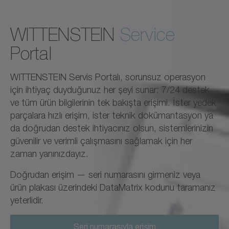
WITTENSTEIN
Service
Portal
WITTENSTEIN Servis Portalı, sorunsuz operasyon
için ihtiyaç duyduğunuz her şeyi sunar: 7/24 destek
ve tüm ürün bilgilerinin tek bakışta erişimi. İster yedek
parçalara hızlı erişim, ister teknik dokümantasyon ya
da doğrudan destek ihtiyacınız olsun, sistemlerinizin
güvenilir ve verimli çalışmasını sağlamak için her
zaman yanınızdayız.
Doğrudan erişim — seri numarasını girmeniz veya
ürün plakası üzerindeki DataMatrix kodunu taramanız
yeterlidir.
Seri numarasıyla erişim