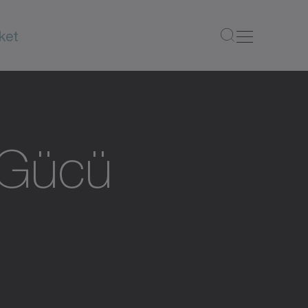
rket
 Gücü