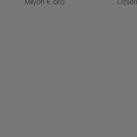
Milyon € ciro
Özser