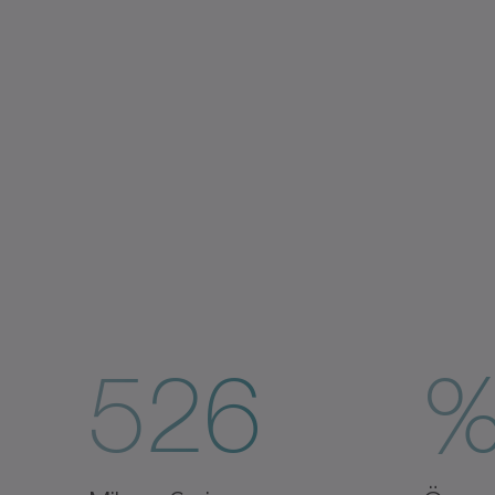
526
%