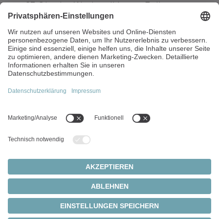
37-Stunden-Woche mit kurzen Freitagen
Freies WLAN für private Devices