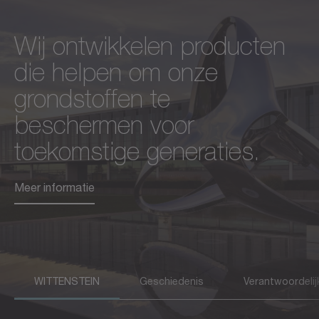
Wij ontwikkelen producten
De afgelopen decennia zijn
Duurzaamheid en
die helpen om onze
we voortdurend
maatschappelijke
grondstoffen te
geëvolueerd en hebben we
verantwoordelijkheid zijn
beschermen voor
onszelf opnieuw
voor ons de sleutel tot
toekomstige generaties.
gedefinieerd. Zonder te
langdurig succes en
vergeten waar we vandaan
innovatie.
Meer informatie
komen.
Meer informatie
Meer informatie
WITTENSTEIN
Geschiedenis
Verantwoordelij