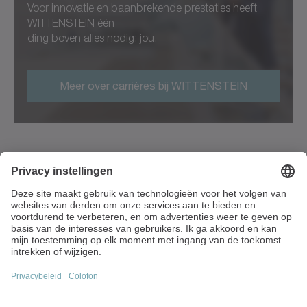
Voor innovatie en baanbrekende prestaties heeft
WITTENSTEIN één
ding boven alles nodig: jou.
Meer over carrières bij WITTENSTEIN
Vaartstraat 90 / bus 201
9270 Kalken
België
+32 9 326 73-80
info(at)wittenstein.biz