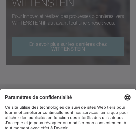
WITTENSTEIN
Pour innover et réaliser des prouesses pionnières, vers
WITTENSTEIN il faut avant tout une chose : vous.
En savoir plus sur les carrières chez
WITTENSTEIN
4 rue René Dubos
95410 Groslay
France
+33 1.34.17.90.95
info@wittenstein.fr