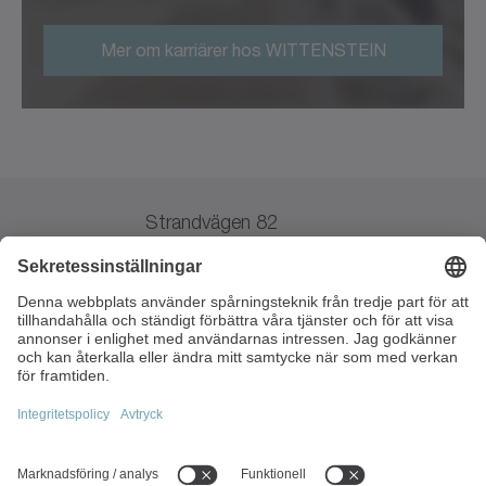
Mer om karriärer hos WITTENSTEIN
Strandvägen 82
234 31 Lomma
Sverige
+46 40 265010
info(at)wittenstein.se
Momsregistreringsnr:
SE556532601301
Populära ämnen: