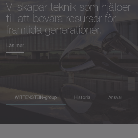
Vi skapar teknik som hjälper
Under de senaste
Hållbara och socialt
till att bevara resurser för
decennierna har vi
ansvarsfulla affärsmetoder
framtida generationer.
kontinuerligt utvecklats och
är en långsiktig
omdefinierat oss själva.
framgångsfaktor och en
Läs mer
Samtidigt glömmer vi aldrig
drivkraft för innovation för
varifrån vi kommer.
oss.
Läs mer
Läs mer
WITTENSTEIN-group
Historia
Ansvar