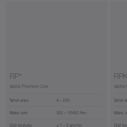
+
RP
RP
alpha Premium Line
alpha 
Tahvil oranı
4 – 220
Tahvil o
Maks. tork
352 – 10450 Nm
Maks. t
Dişli boşluğu
≤ 1 – 3 arcmin
Dişli b