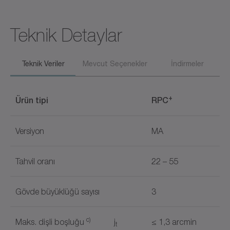
Teknik Detaylar
Teknik Veriler
Mevcut Seçenekler
İndirmeler
+
Ürün tipi
RPC
Versiyon
MA
Tahvil oranı
22 – 55
Gövde büyüklüğü sayısı
3
c)
Maks. dişli boşluğu
j
≤ 1,3 arcmin
t