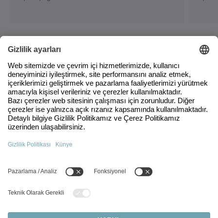
Esentepe Mah. Milangaz Cad.
Kartal-Monumento No: 75A/124
34870 Kartal/İstanbul
Türkiye
+90 216 709 21 23
info(at)wittenstein.com.tr
En popüler konular:
Ürünlere Genel Bakış
Servo Redüktörler