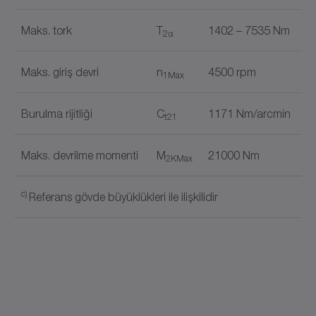
Maks. tork
T
1402 – 7535 Nm
2α
Maks. giriş devri
n
4500 rpm
1Max
Burulma rijitliği
C
1171 Nm/arcmin
t21
Maks. devrilme momenti
M
21000 Nm
2KMax
c)
Referans gövde büyüklükleri ile ilişkilidir
Çıkış formu
Belge adı
Flanş
✓