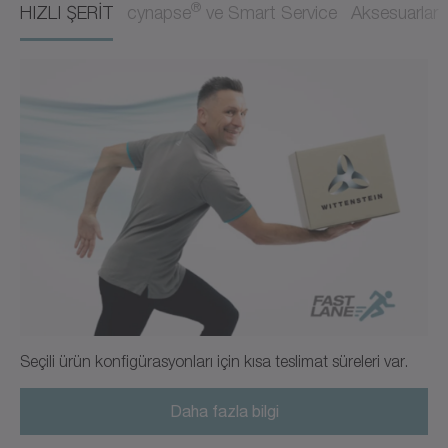
Kullanım kılavuzu
Nötr
®
HIZLI ŞERİT
cynapse
ve Smart Service
Aksesuarlar
İndir (218 B)
Görüntüleyicide aç
sipariş kodu / CAD bilgileri CP
CAD / CAE
Nötr
Görüntüleyicide aç
Seçili ürün konfigürasyonları için kısa teslimat süreleri var.
Daha fazla bilgi