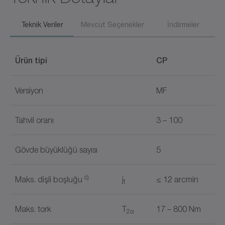
Teknik Veriler
Mevcut Seçenekler
İndirmeler
Ürün tipi
CP
Versiyon
MF
Tahvil oranı
3 – 100
Gövde büyüklüğü sayısı
5
c)
Maks. dişli boşluğu
j
≤ 12 arcmin
t
Maks. tork
T
17 – 800 Nm
2α