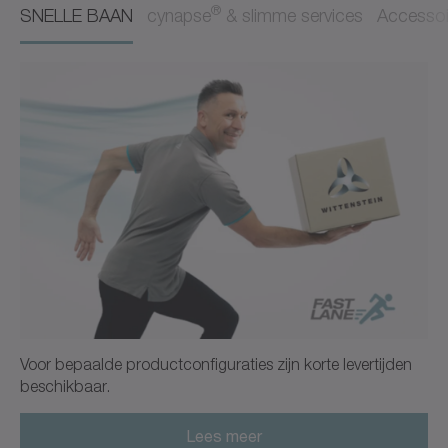
®
SNELLE BAAN
cynapse
& slimme services
Accessoi
Gebruiksaanwijzing
Nederlands
Download (3 KB)
Openen in viewer
CAD CP
CAD / CAE
Neutraal
Openen in viewer
Voor bepaalde productconfiguraties zijn korte levertijden
beschikbaar.
Lees meer