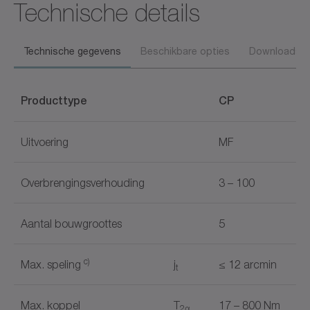
Technische details
Technische gegevens
Beschikbare opties
Downloads
Producttype
CP
Uitvoering
MF
Overbrengingsverhouding
3 – 100
Aantal bouwgroottes
5
c)
Max. speling
j
≤ 12 arcmin
t
Max. koppel
T
17 – 800 Nm
2α