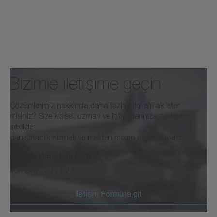
Bizimle iletişime geçin
Çözümlerimiz hakkında daha fazla bilgi almak ister
misiniz? Size kişisel, uzman ve ihtiyaçlarınıza özel bir
şekilde
danışmanlık hizmeti vermekten memnuniyet duyarız.
info@wittenstein.com.tr
+90 216 709 21 23
İletişim Formuna git