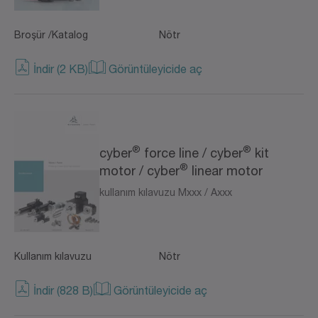
Broşür /Katalog
Nötr
İndir (2 KB)
Görüntüleyicide aç
®
®
cyber
force line / cyber
kit
®
motor / cyber
linear motor
kullanım kılavuzu Mxxx / Axxx
Kullanım kılavuzu
Nötr
İndir (828 B)
Görüntüleyicide aç