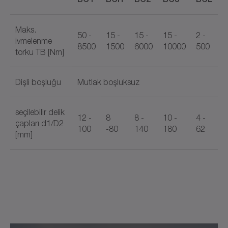
Maks.
50 -
15 -
15 -
15 -
2 -
ivmelenme
8500
1500
6000
10000
500
torku TB [Nm]
Dişli boşluğu
Mutlak boşluksuz
seçilebilir delik
12 -
8
8 -
10 -
4 -
çapları d1/D2
100
-80
140
180
62
[mm]
BCT
BCH
BC2
BC3
BCL
Belge adı
Montaj