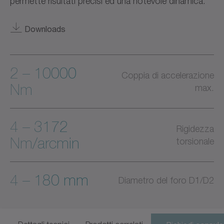
permette risultati precisi ed una notevole dinamica.
Downloads
2 – 10000
Coppia di accelerazione
Nm
max.
4 – 3172
Rigidezza
Nm/arcmin
torsionale
4 – 180 mm
Diametro del foro D1/D2