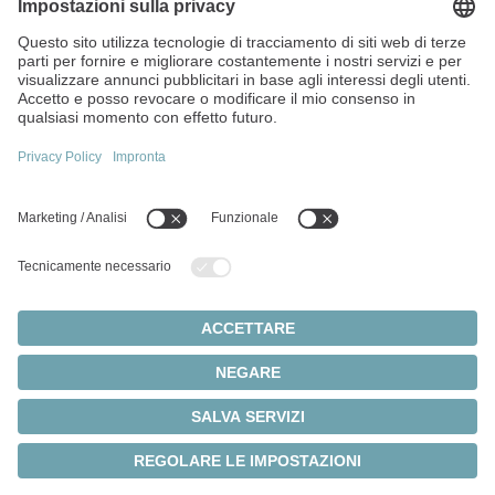
Via Giosuè Carducci, 125
20099 Sesto San Giovanni (MI)
Italia
+39 022413571
P. IVA e Cod. Fisc. 13360390150
Argomenti principali:
Panoramica dei prodotti
Servoriduttori
Servomotori
Impostazioni dei cookie
Privacy
Note legali
Sistemi a pignone e cremagliera
© 2026 - WITTENSTEIN SE
Servoattuatori
Servoazionamenti