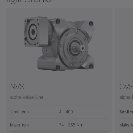
NVS
CV
alpha Value Line
alpha 
Tahvil oranı
4 – 400
Tahvil o
Maks. tork
74 – 365 Nm
Maks. t