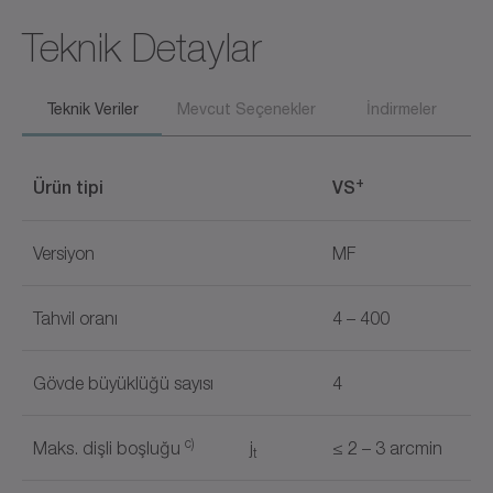
Teknik Detaylar
Teknik Veriler
Mevcut Seçenekler
İndirmeler
+
Ürün tipi
VS
Versiyon
MF
Tahvil oranı
4 – 400
Gövde büyüklüğü sayısı
4
c)
Maks. dişli boşluğu
j
≤ 2 – 3 arcmin
t