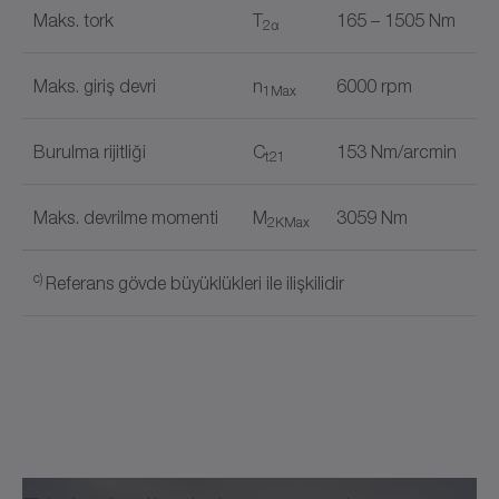
Maks. tork
T
165 – 1505 Nm
2α
Maks. giriş devri
n
6000 rpm
1Max
Burulma rijitliği
C
153 Nm/arcmin
t21
Maks. devrilme momenti
M
3059 Nm
2KMax
c)
Referans gövde büyüklükleri ile ilişkilidir
Çıkış formu
Belge adı
Düz mil
✓
d)