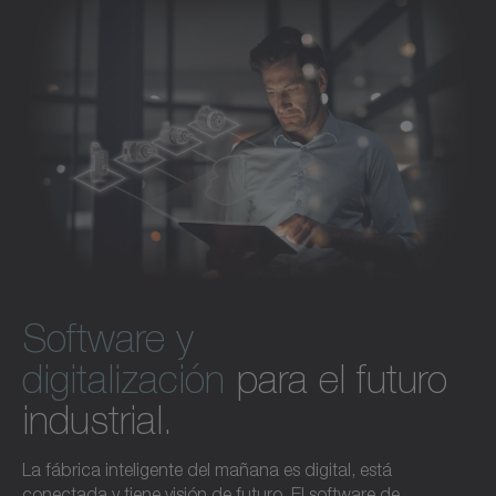
Descubra el software y la digitalización
y eficiencia.
Descubra los accesorios
Software y
digitalización
para el futuro
industrial.
La fábrica inteligente del mañana es digital, está
conectada y tiene visión de futuro. El software de