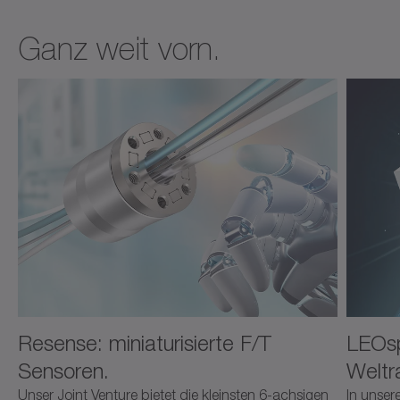
Ganz weit vorn.
Resense: miniaturisierte F/T
LEOsp
Sensoren.
Weltr
Unser Joint Venture bietet die kleinsten 6-achsigen
In unser