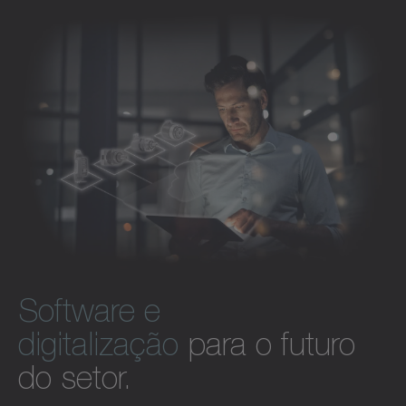
Descubra o software e a digitalização
precisão e eficiência.
Descubra os acessórios
Software e
digitalização
para o futuro
do setor.