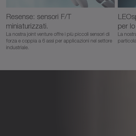
Resense: sensori F/T
LEOsp
miniaturizzati.
per lo
La nostra joint venture offre i più piccoli sensori di
La nostra
forza e coppia a 6 assi per applicazioni nel settore
particola
industriale.