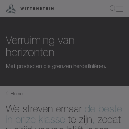
Verruiming van
horizonten
Met producten die grenzen herdefiniëren.
Home
We streven ernaar
de beste
in onze klasse
te zijn
,
zodat