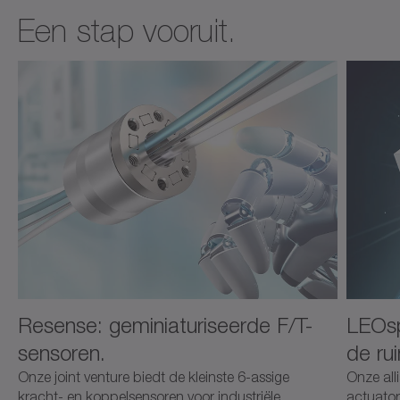
Een stap vooruit.
Resense: geminiaturiseerde F/T-
LEOsp
sensoren.
de ru
Onze joint venture biedt de kleinste 6-assige
Onze all
kracht- en koppelsensoren voor industriële
actuator