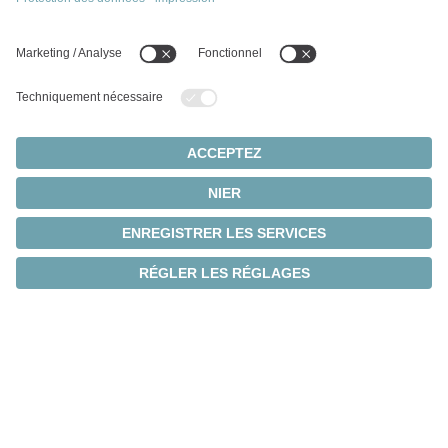
Sécurité dans le choix des
entraînements
Des décisions claires pour des applications
complexes grâce à des simulations de précision et
des analyses fondées.
Sécurité des machines et des
processus
Risques minimisés et fiabilité accrue pour des
processus stables et une disponibilité maximale.
Performances optimisées
Des simulations et des analyses intelligentes
augmentent l'efficacité et les performances des