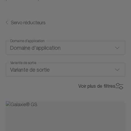
Servo réducteurs
Domaine d'application
Domaine d'application
Variante de sortie
Refroidissement par convection
Variante de sortie
Refroidissement par liquide
Arbre creux
Voir plus de filtres
Niveau de prix
Niveau de prix
Bride
Couple max. (Nm)
€€€
Couple max. (Nm)