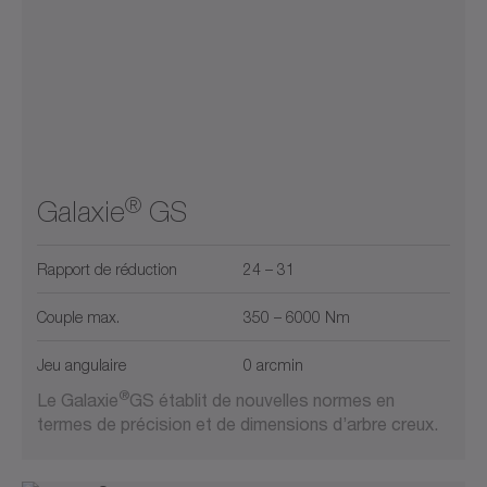
0
22000
Jeu angulaire (arcmin)
Jeu angulaire (arcmin)
300
900
2600
5800
11000
0
22000
0
15
Rapport de réduction
Rapport de réduction
1
3
5
10
0
15
1
5500
®
Galaxie
GS
2
10
30
50
100
300
1
5500
Rapport de réduction
24 – 31
Couple max.
350 – 6000 Nm
Jeu angulaire
0 arcmin
®
Le Galaxie
GS établit de nouvelles normes en
termes de précision et de dimensions d’arbre creux.