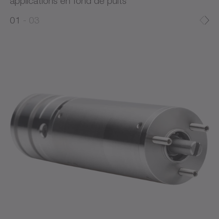
applications en fond de puits
0
0
1
03
1
2