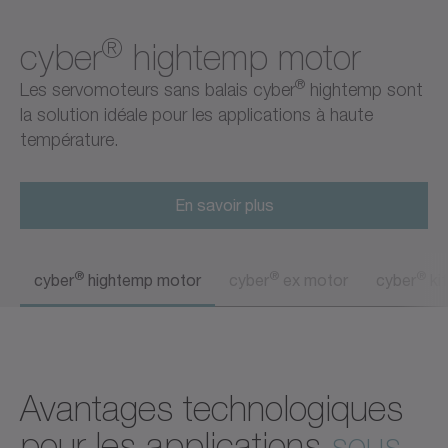
®
cyber
hightemp motor
®
Les servomoteurs sans balais cyber
hightemp sont
la solution idéale pour les applications à haute
température.
En savoir plus
®
®
®
cyber
hightemp motor
cyber
ex motor
cyber
ki
Avantages technologiques
pour les applications
sous-