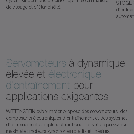
cyber
kit pour une précision optimale en matière
STÖGER 
de vissage et d'étanchéité.
d'entraî
automati
Servomoteurs
à dynamique
élevée et
électronique
d'entraînement
pour
applications exigeantes
WITTENSTEIN cyber motor propose des servomoteurs, des
composants électroniques d'entraînement et des systèmes
d'entraînement complets offrant une densité de puissance
maximale : moteurs synchrones rotatifs et linéaires,