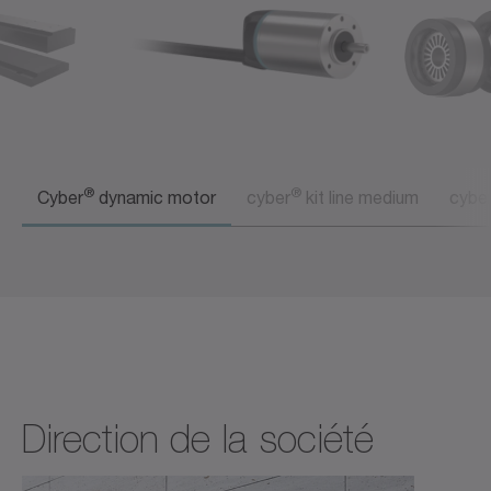
®
®
Cyber
dynamic motor
cyber
kit line medium
cybe
Direction de la société