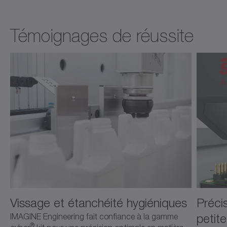
Témoignages de réussite
Vissage et étanchéité hygiéniques
Préci
petite
IMAGINE Engineering fait confiance à la gamme
®