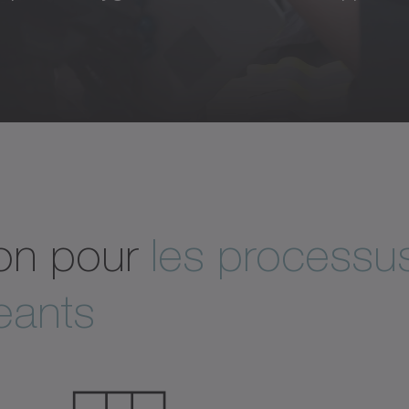
sion pour
les processu
eants