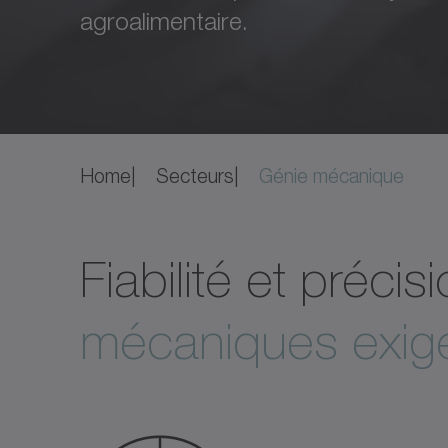
agroalimentaire.
Home
Secteurs
Génie mécanique
Fiabilité et préci
mécaniques exig