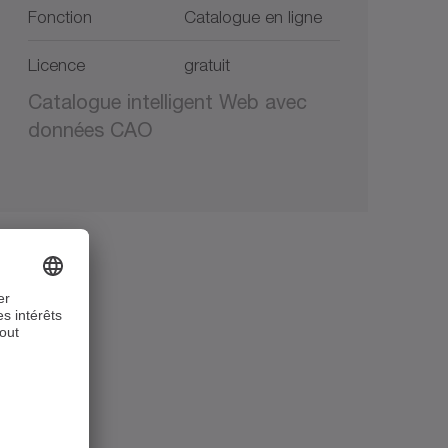
Fonction
Catalogue en ligne
Licence
gratuit
Catalogue intelligent Web avec
données CAO