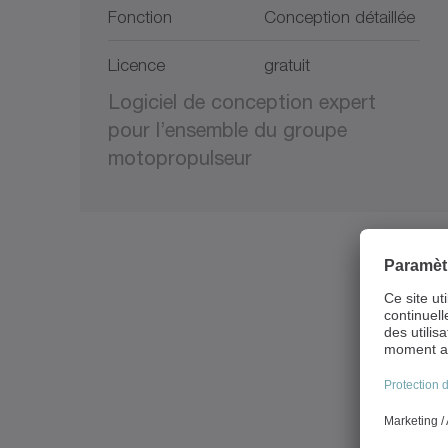
Fonction
Conception détaillée
Licence
gratuit
Logiciel de conception expert
pour l’ensemble du groupe
motopropulseur