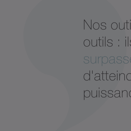
Nos out
outils :
surpass
d'attein
puissanc