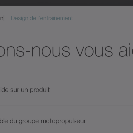
on
Design de l'entraînement
ons-nous vous ai
de sur un produit
 secondes des recommandations de produits
emble du groupe motopropulseur
les meilleures options en termes de performances 