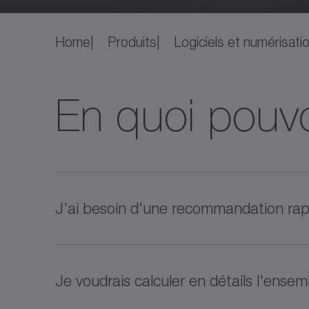
Home
Produits
Logiciels et numérisati
En quoi pouv
J'ai besoin d'une recommandation rapi
®
cymex
select vous propose en quelques
Je voudrais calculer en détails l'ens
adaptées à vos besoins et vous présente 
maintenant !