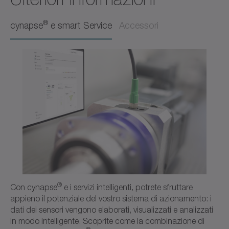
Manuale operativo
Italiano
®
cynapse
e smart Service
Accessori
Download (749 B)
Apri nel visualizzatore
codice d'ordine / dati CAD CVH
CAD/CAE
Neutro
Apri nel visualizzatore
®
Con cynapse
e i servizi intelligenti, potrete sfruttare
appieno il potenziale del vostro sistema di azionamento: i
dati dei sensori vengono elaborati, visualizzati e analizzati
in modo intelligente. Scoprite come la combinazione di