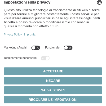
Via Giosuè Carducci, 125
20099 Sesto San Giovanni (MI)
Italia
+39 022413571
P. IVA e Cod. Fisc. 13360390150
Argomenti principali:
Panoramica dei prodotti
Servoriduttori
Servomotori
Impostazioni dei cookie
Privacy
Note legali
Sistemi a pignone e cremagliera
© 2026 - WITTENSTEIN SE
Servoattuatori
Servoazionamenti