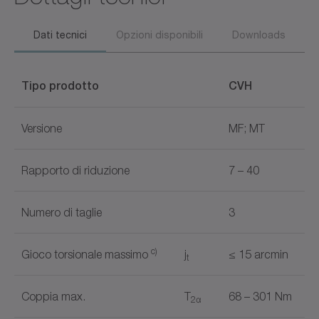
Dati tecnici
Opzioni disponibili
Downloads
Tipo prodotto
CVH
Versione
MF; MT
Rapporto di riduzione
7 – 40
Numero di taglie
3
c)
Gioco torsionale massimo
j
≤ 15 arcmin
t
Coppia max.
T
68 – 301 Nm
2α