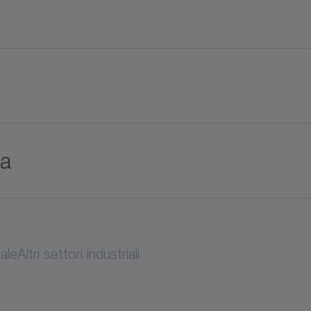
ca
ale
Altri settori industriali