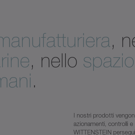
 manufatturiera
, n
rine
, nello
spazi
mani
.
I nostri prodotti vengono
azionamenti, controlli e 
WITTENSTEIN perseguia