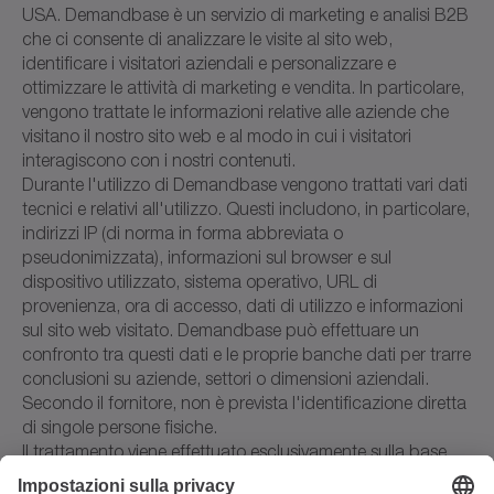
USA. Demandbase è un servizio di marketing e analisi B2B
che ci consente di analizzare le visite al sito web,
identificare i visitatori aziendali e personalizzare e
ottimizzare le attività di marketing e vendita. In particolare,
vengono trattate le informazioni relative alle aziende che
visitano il nostro sito web e al modo in cui i visitatori
interagiscono con i nostri contenuti.
Durante l'utilizzo di Demandbase vengono trattati vari dati
tecnici e relativi all'utilizzo. Questi includono, in particolare,
indirizzi IP (di norma in forma abbreviata o
pseudonimizzata), informazioni sul browser e sul
dispositivo utilizzato, sistema operativo, URL di
provenienza, ora di accesso, dati di utilizzo e informazioni
sul sito web visitato. Demandbase può effettuare un
confronto tra questi dati e le proprie banche dati per trarre
conclusioni su aziende, settori o dimensioni aziendali.
Secondo il fornitore, non è prevista l'identificazione diretta
di singole persone fisiche.
Il trattamento viene effettuato esclusivamente sulla base
del vostro consenso ai sensi dell'art. 6, comma 1, frase 1,