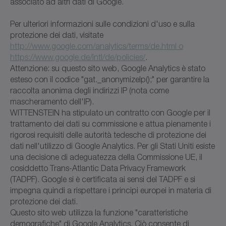
associato ad altri dati di Google.
Per ulteriori informazioni sulle condizioni d'uso e sulla
protezione dei dati, visitate
http://www.google.com/analytics/terms/de.html o
https://www.google.de/intl/de/policies/
.
Attenzione: su questo sito web, Google Analytics è stato
esteso con il codice "gat._anonymizeIp();" per garantire la
raccolta anonima degli indirizzi IP (nota come
mascheramento dell'IP).
WITTENSTEIN ha stipulato un contratto con Google per il
trattamento dei dati su commissione e attua pienamente i
rigorosi requisiti delle autorità tedesche di protezione dei
dati nell'utilizzo di Google Analytics. Per gli Stati Uniti esiste
una decisione di adeguatezza della Commissione UE, il
cosiddetto Trans-Atlantic Data Privacy Framework
(TADPF). Google si è certificata ai sensi del TADPF e si
impegna quindi a rispettare i principi europei in materia di
protezione dei dati.
Questo sito web utilizza la funzione "caratteristiche
demografiche" di Google Analytics. Ciò consente di