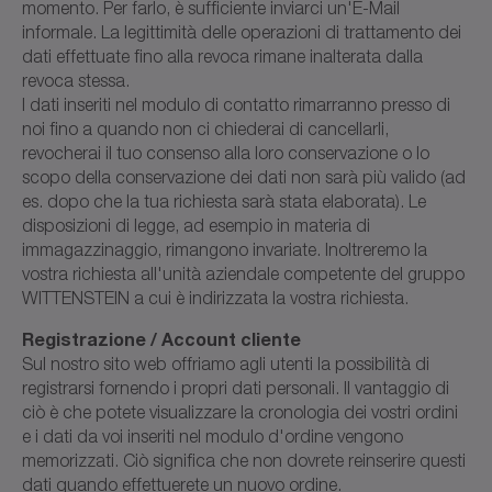
momento. Per farlo, è sufficiente inviarci un'E-Mail
informale. La legittimità delle operazioni di trattamento dei
dati effettuate fino alla revoca rimane inalterata dalla
revoca stessa.
I dati inseriti nel modulo di contatto rimarranno presso di
noi fino a quando non ci chiederai di cancellarli,
revocherai il tuo consenso alla loro conservazione o lo
scopo della conservazione dei dati non sarà più valido (ad
es. dopo che la tua richiesta sarà stata elaborata). Le
disposizioni di legge, ad esempio in materia di
immagazzinaggio, rimangono invariate. Inoltreremo la
vostra richiesta all'unità aziendale competente del gruppo
WITTENSTEIN a cui è indirizzata la vostra richiesta.
Registrazione / Account cliente
Sul nostro sito web offriamo agli utenti la possibilità di
registrarsi fornendo i propri dati personali. Il vantaggio di
ciò è che potete visualizzare la cronologia dei vostri ordini
e i dati da voi inseriti nel modulo d'ordine vengono
memorizzati. Ciò significa che non dovrete reinserire questi
dati quando effettuerete un nuovo ordine.