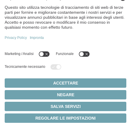
lett. a del GDPR UE/§ 25, comma 1 del TDDDG. Potete
revocare il vostro consenso in qualsiasi momento
cliccando sul link "Impostazioni cookie" nel piè di pagina
del sito web.
I dati raccolti da Demandbase vengono solitamente trattati
negli Stati Uniti. Per i trasferimenti di dati verso gli Stati Uniti
esistono adeguate garanzie ai sensi dell'art. 44 e segg. del
GDPR UE, in particolare la stipula delle clausole
contrattuali tipo dell'UE.
I dati saranno conservati solo per il tempo necessario agli
scopi indicati o fino a quando non revocherete il vostro
consenso. Qualsiasi immagazzinaggio oltre tale termine
avrà luogo solo in presenza di obblighi di conservazione
previsti dalla legge.
Pubblicità
DoubleClick
Quando l'utente visita il nostro sito web,
utilizziamo il servizio DoubleClick, un servizio di marketing
online e di targeting pubblicitario fornito da Google Ireland
Limited, Irlanda. DoubleClick viene utilizzato per inserire,
ottimizzare e valutare annunci pubblicitari personalizzati e