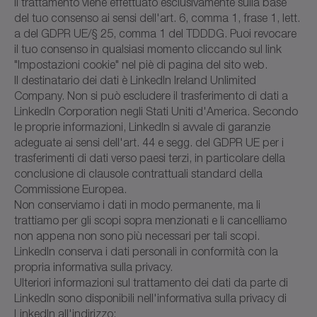
Il trattamento viene effettuato esclusivamente sulla base
del tuo consenso ai sensi dell'art. 6, comma 1, frase 1, lett.
a del GDPR UE/§ 25, comma 1 del TDDDG. Puoi revocare
il tuo consenso in qualsiasi momento cliccando sul link
"Impostazioni cookie" nel piè di pagina del sito web.
Il destinatario dei dati è LinkedIn Ireland Unlimited
Company. Non si può escludere il trasferimento di dati a
LinkedIn Corporation negli Stati Uniti d'America. Secondo
le proprie informazioni, LinkedIn si avvale di garanzie
adeguate ai sensi dell'art. 44 e segg. del GDPR UE per i
trasferimenti di dati verso paesi terzi, in particolare della
conclusione di clausole contrattuali standard della
Commissione Europea.
Non conserviamo i dati in modo permanente, ma li
trattiamo per gli scopi sopra menzionati e li cancelliamo
non appena non sono più necessari per tali scopi.
LinkedIn conserva i dati personali in conformità con la
propria informativa sulla privacy.
Ulteriori informazioni sul trattamento dei dati da parte di
LinkedIn sono disponibili nell'informativa sulla privacy di
LinkedIn all'indirizzo: