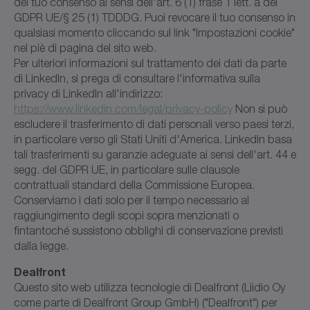
del tuo consenso ai sensi dell'art. 6 (1) frase 1 lett. a del
GDPR UE/§ 25 (1) TDDDG. Puoi revocare il tuo consenso in
qualsiasi momento cliccando sul link "Impostazioni cookie"
nel piè di pagina del sito web.
Per ulteriori informazioni sul trattamento dei dati da parte
di LinkedIn, si prega di consultare l'informativa sulla
privacy di LinkedIn all'indirizzo:
https://www.linkedin.com/legal/privacy-policy
Non si può
escludere il trasferimento di dati personali verso paesi terzi,
in particolare verso gli Stati Uniti d'America. LinkedIn basa
tali trasferimenti su garanzie adeguate ai sensi dell'art. 44 e
segg. del GDPR UE, in particolare sulle clausole
contrattuali standard della Commissione Europea.
Conserviamo i dati solo per il tempo necessario al
raggiungimento degli scopi sopra menzionati o
fintantoché sussistono obblighi di conservazione previsti
dalla legge.
Dealfront
Questo sito web utilizza tecnologie di Dealfront (Liidio Oy
come parte di Dealfront Group GmbH) ("Dealfront") per