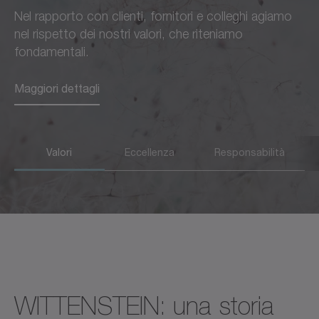
Nel rapporto con clienti, fornitori e colleghi agiamo
guida in tutto ciò che
ma anche verso il
nel rispetto dei nostri valori, che riteniamo
facciamo.
progresso della società nel
fondamentali.
suo complesso.
Maggiori dettagli
Maggiori dettagli
Maggiori dettagli
Valori
Eccellenza
Responsabilità
WITTENSTEIN: una storia