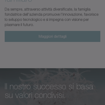
Da sempre, attraverso attività diversificate, la famiglia
fondatrice dell'azienda promuove l'innovazione, favorisce
lo sviluppo tecnologico e si impegna con visione per
plasmare il futuro.
Maggiori dettagli
Il nostro successo si basa
Eccellenza incondizionata in
Ci sentiamo responsabili
su valori condivisi.
ogni aspetto:
non solo verso i nostri
questo è lo standard che ci
clienti, dipendenti e partner,