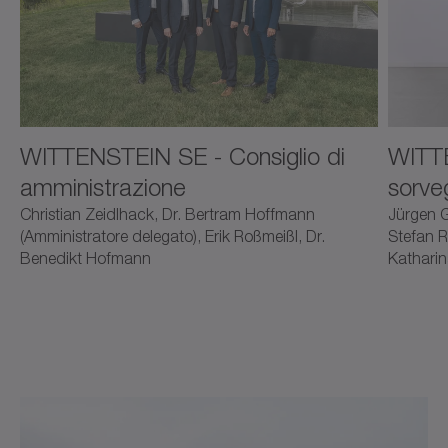
WITTENSTEIN SE - Consiglio di
WITTE
amministrazione
sorve
Christian Zeidlhack, Dr. Bertram Hoffmann
Jürgen G
(Amministratore delegato), Erik Roßmeißl, Dr.
Stefan R
Benedikt Hofmann
Katharin