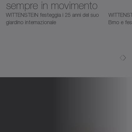
sempre in movimento
2025
2025
2
WITTENSTEIN festeggia i 25 anni del suo
WITTENSTE
giardino internazionale
Brno e fes