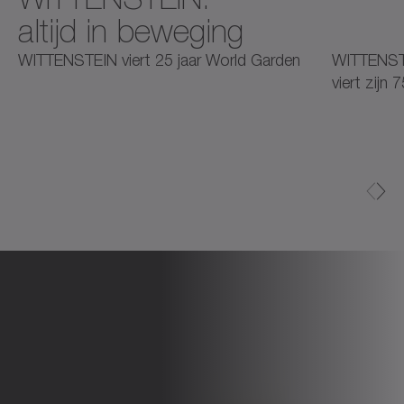
altijd in beweging
2025
2025
2
WITTENSTEIN viert 25 jaar World Garden
WITTENST
viert zijn 