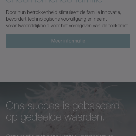
Door hun betrokkenheid stimuleert de familie innovatie,
bevordert technologische vooruitgang en neemt
verantwoordelijkheid voor het vormgeven van de toekomst.
Meer informatie
Ons succes is gebaseerd
Onvoorwaardelijke
Wij voelen ons
op gedeelde waarden.
uitmuntendheid in elk
verantwoordelijk, niet alleen
opzicht –
tegenover onze klanten,