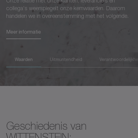
Onze relatie met onze klanten, leveranciers en
dat is de standaard die we
medewerkers en partners,
collega's weerspiegelt onze kernwaarden. Daarom
hanteren bij alles wat we
maar ook voor de
handelen we in overeenstemming met het volgende.
doen.
samenleving als geheel.
Meer informatie
Meer informatie
Meer informatie
Waarden
Uitmuntendheid
Verantwoordelijkhe
Geschiedenis van
WITTENSTEIN: