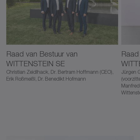
Raad van Bestuur van
Raad 
WITTENSTEIN SE
WITT
Christian Zeidlhack, Dr. Bertram Hoffmann (CEO),
Jürgen G
Erik Roßmeißl, Dr. Benedikt Hofmann
(voorzitt
Manfred 
Wittenst