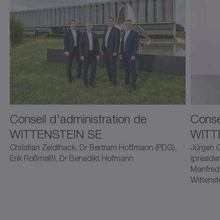
Conseil d'administration de
Conse
WITTENSTEIN SE
WITT
Christian Zeidlhack, Dr Bertram Hoffmann (PDG),
Jürgen G
Erik Roßmeißl, Dr Benedikt Hofmann
(présiden
Manfred 
Wittenst