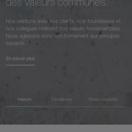
des valeurs communes.
inconditionnelle à tous
responsables non
égards :
seulement envers nos
Nos relations avec nos clients, nos fournisseurs et
telle est la standard qui
clients, nos employés et
nos collègues reflètent nos valeurs fondamentales.
guide chacune de nos
nos partenaires, mais aussi
Nous agissons donc conformément aux principes
actions.
envers le progrès de notre
suivants.
région et de la société dans
En savoir plus
En savoir plus
son ensemble.
En savoir plus
Valeurs
Excellence
Responsabilité