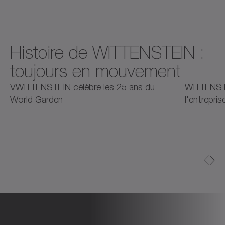
Histoire de WITTENSTEIN :
toujours en mouvement
2025
2025
2
VWITTENSTEIN célèbre les 25 ans du
WITTENSTE
World Garden
l'entrepri