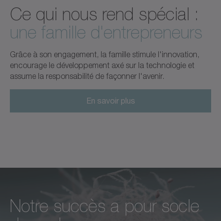
Ce qui nous rend spécial :
une famille d'entrepreneurs
Grâce à son engagement, la famille stimule l'innovation,
encourage le développement axé sur la technologie et
assume la responsabilité de façonner l'avenir.
En savoir plus
Notre succès a pour socle
L'excellence
Nous nous sentons