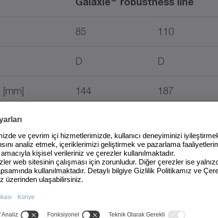
Galaxie
robustness line
85​
110
D
D
 [mm]
144
187
 [mm]
26
33
 [mm]
197
232
[Nm]
450
1086
2B