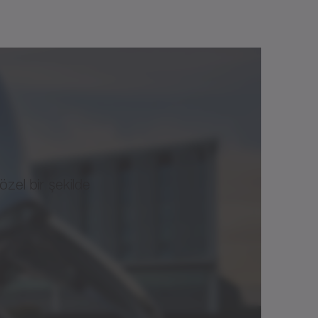
de hassas pozisyonlama sağlayan
özel bir şekilde