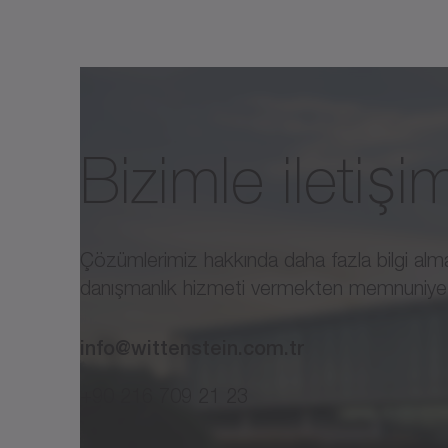
Tipik uygulama alanları
Örneğin diş çekme veya freze makine
A/B/C ekseni.
Bizimle iletiş
Çözümlerimiz hakkında daha fazla bilgi almak
danışmanlık hizmeti vermekten memnuniyet
info@wittenstein.com.tr
+90 216 709 21 23