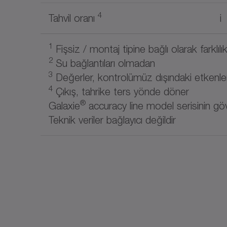
4
Tahvil oranı
i
1
Fişsiz / montaj tipine bağlı olarak farklılı
2
Su bağlantıları olmadan
3
Değerler, kontrolümüz dışındaki etkenler
4
Çıkış, tahrike ters yönde döner
®
Galaxie
accuracy line model serisinin göv
Teknik veriler bağlayıcı değildir
Özel notlar
Farklı enkoder tipleri, su bağlantılar
müşteri ihtiyacına göre seçilebilir.