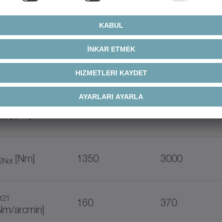
[rpm]
125
95
2max
[Nm]
190
450
2N
[rpm]
31
23
2N
[Nm]
1350
3000
2Not
t21
160
370
Nm/arcmin]