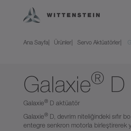
Ana Sayfa
Ürünler
Servo Aktüatörler
G
®
Galaxie
D
®
Galaxie
D aktüatör
®
Galaxie
D, devrim niteliğindeki sıfır b
entegre senkron motorla birleştirerek ye