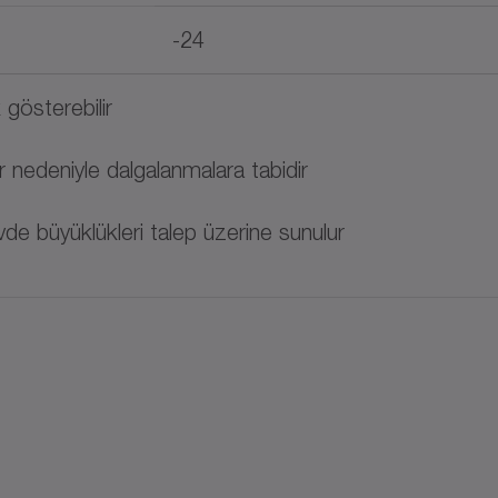
-24
k gösterebilir
 nedeniyle dalgalanmalara tabidir
de büyüklükleri talep üzerine sunulur
ı, elektrik konnektörleri, soğutma varyantları (s