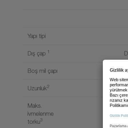
Yapı tipi
1
Dış çap
D
Boş mil çapı
d
2
Uzunluk
I
Maks.
ivmelenme
T
3
torku