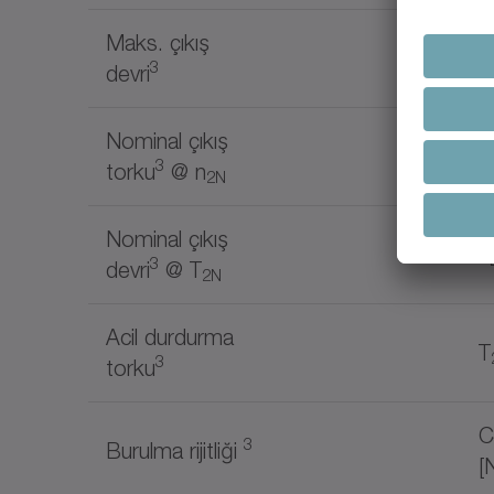
Maks. çıkış
n
3
devri
Nominal çıkış
T
3
torku
@ n
2N
Nominal çıkış
n
3
devri
@ T
2N
Acil durdurma
T
3
torku
C
3
Burulma rijitliği
[