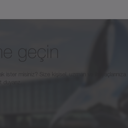
leri gibi talaşlı takım ve ambalaj makinelerin
ime geçin
 ister misiniz? Size kişisel, uzman ve ihtiyaçlarınıza 
 duyarız.