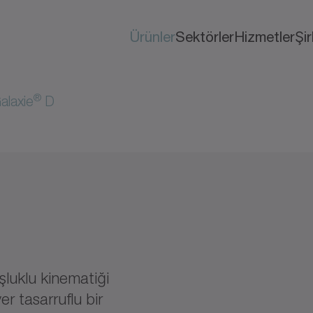
Ürünler
Sektörler
Hizmetler
Şi
®
alaxie
D
oşluklu kinematiği
r tasarruflu bir