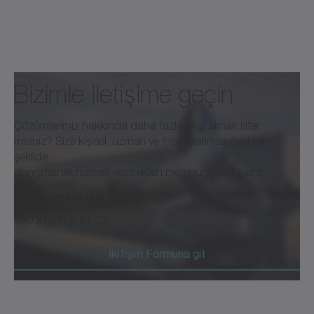
Bizimle iletişime geçin
Çözümlerimiz hakkında daha fazla bilgi almak ister
misiniz? Size kişisel, uzman ve ihtiyaçlarınıza özel bir
şekilde
danışmanlık hizmeti vermekten memnuniyet duyarız.
info@wittenstein.com.tr
+90 216 709 21 23
İletişim Formuna git