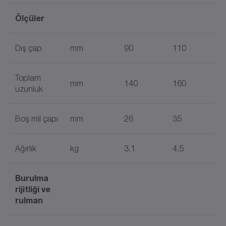
Ölçüler
Dış çap
mm
90
110
Toplam
mm
140
160
uzunluk
Boş mil çapı
mm
26
35
Ağırlık
kg
3.1
4.5
Burulma
rijitliği ve
rulman