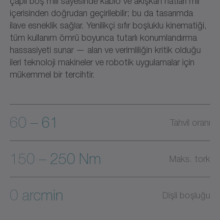
çaplı boş mili sayesinde kablo ve akışkan hatları mil
içerisinden doğrudan geçirilebilir; bu da tasarımda
ilave esneklik sağlar. Yenilikçi sıfır boşluklu kinematiği,
tüm kullanım ömrü boyunca tutarlı konumlandırma
hassasiyeti sunar — alan ve verimliliğin kritik olduğu
ileri teknoloji makineler ve robotik uygulamalar için
mükemmel bir tercihtir.
60 – 61
Tahvil oranı
150 – 250 Nm
Maks. tork
0 arcmin
Dişli boşluğu