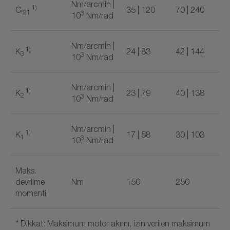
Nm/arcmin |
1)
C
35 | 120
70 | 240
t21
3
10
Nm/rad
Nm/arcmin |
1)
K
24 | 83
42 | 144
3
3
10
Nm/rad
Nm/arcmin |
1)
K
23 | 79
40 | 138
2
3
10
Nm/rad
Nm/arcmin |
1)
K
17 | 58
30 | 103
1
3
10
Nm/rad
Maks.
devrilme
Nm
150
250
momenti
* Dikkat: Maksimum motor akımı, izin verilen maksimum