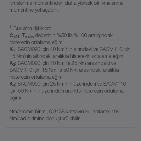
ivmelenme momentinden daha yüksek bir ivmelenme
momentine yol açabilir.
1)
Burulma rijitlikleri:
C
: T
değerinin %50 ila %100 aralığındaki
t21
maks
histerezin ortalama eğimi
K
: SAGM090 için 10 Nm’nin altındaki ve SAGM110 için
1
15 Nm’nin altındaki aralıkta histerezin ortalama eğimi
K
:
SAGM090 için 10 Nm ile 25 Nm arasındaki ve
2
SAGM110 için 15 Nm ile 50 Nm arasındaki aralıkta
histerezin ortalama eğimi
K
:
SAGM090 için 25 Nm’nin üzerindeki ve SAGM110
3
için 50 Nm’nin üzerindeki aralıkta histerezin ortalama
eğimi
Nm/arcmin birimi, 0,3438 katsayısı kullanılarak 104
Nm/rad birimine dönüştürülebilir.