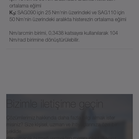
ortalama eğimi
K
:
SAG090 için 25 Nm’nin üzerindeki ve SAG110 için
3
50 Nm’nin üzerindeki aralıkta histerezin ortalama eğimi
Nm/arcmin birimi, 0,3438 katsayısı kullanılarak 104
Nm/rad birimine dönüştürülebilir.
Bizimle iletişime geçin
Çözümlerimiz hakkında daha fazla bilgi almak ister
misiniz? Size kişisel, uzman ve ihtiyaçlarınıza özel bir
şekilde
danışmanlık hizmeti vermekten memnuniyet duyarız.