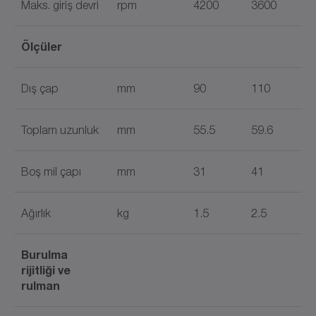
Maks. giriş devri
rpm
4200
3600
Ölçüler
Dış çap
mm
90
110
Toplam uzunluk
mm
55.5
59.6
Boş mil çapı
mm
31
41
Ağırlık
kg
1.5
2.5
Burulma
rijitliği ve
rulman