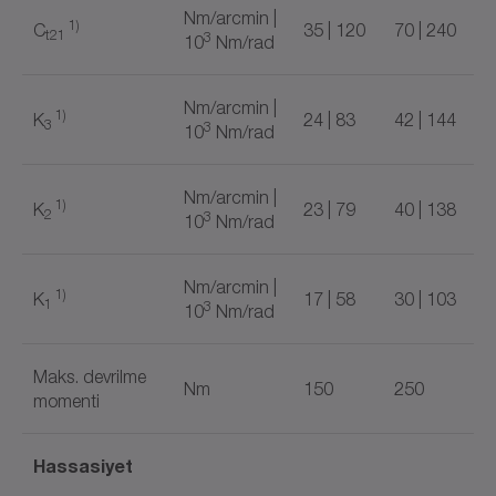
Nm/arcmin |
1)
C
35 | 120
70 | 240
t21
3
10
Nm/rad
Nm/arcmin |
1)
K
24 | 83
42 | 144
3
3
10
Nm/rad
Nm/arcmin |
1)
K
23 | 79
40 | 138
2
3
10
Nm/rad
Nm/arcmin |
1)
K
17 | 58
30 | 103
1
3
10
Nm/rad
Maks. devrilme
Nm
150
250
momenti
Hassasiyet