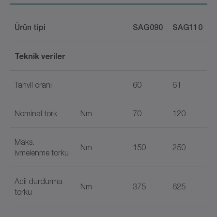
Ürün tipi
​SAG090
SAG110
Teknik veriler
Tahvil oranı
60
61
Nominal tork
Nm
70
120
Maks.
Nm
150
250
ivmelenme torku
Acil durdurma
Nm
375
625
torku