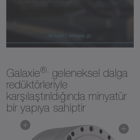
info@wittenstein.com.tr
+90 216 709 21 23
İletişim Formuna git
®,
Galaxie
geleneksel dalga
redüktörleriyle
karşılaştırıldığında minyatür
bir yapıya sahiptir