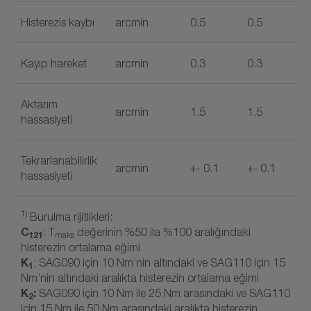
Histerezis kaybı
arcmin
0.5
0.5
Kayıp hareket
arcmin
0.3
0.3
Aktarım
arcmin
1.5
1.5
hassasiyeti
Tekrarlanabilirlik
arcmin
+- 0.1
+- 0.1
hassasiyeti
1)
Burulma rijitlikleri:
C
: T
değerinin %50 ila %100 aralığındaki
t21
maks
histerezin ortalama eğimi
K
: SAG090 için 10 Nm’nin altındaki ve SAG110 için 15
1
Nm’nin altındaki aralıkta histerezin ortalama eğimi
K
:
SAG090 için 10 Nm ile 25 Nm arasındaki ve SAG110
2
için 15 Nm ile 50 Nm arasındaki aralıkta histerezin