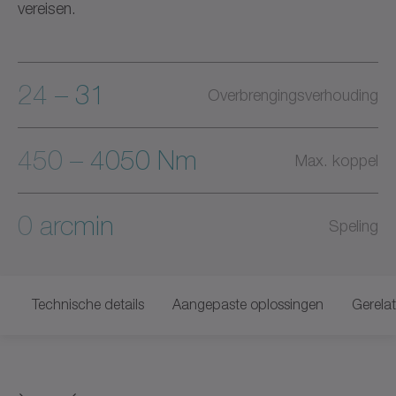
vereisen.
24 – 31
Overbrengingsverhouding
450 – 4050 Nm
Max. koppel
0 arcmin
Speling
Technische details
Aangepaste oplossingen
Gerela