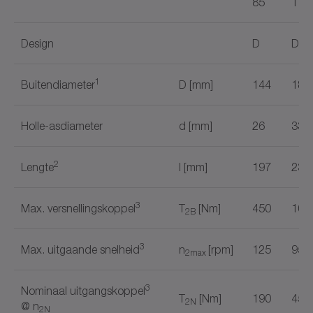
85​
110
Design
D
D
1
Buitendiameter
D [mm]
144
187
Holle-asdiameter
d [mm]
26
33
2
Lengte
I [mm]
197
232
3
Max. versnellingskoppel
T
[Nm]
450
108
2B
3
Max. uitgaande snelheid
n
[rpm]
125
95
2max
3
Nominaal uitgangskoppel
T
[Nm]
190
450
2N
@ n
2N