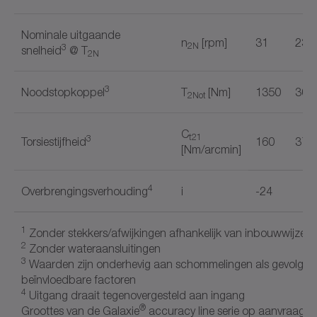
Nominale uitgaande
n
[rpm]
31
23
2N
3
snelheid
@ T
2N
3
Noodstopkoppel
T
[Nm]
1350
300
2Not
C
t21
3
Torsiestijfheid
160
370
[Nm/arcmin]
4
Overbrengingsverhouding
i
-24
1
Zonder stekkers/afwijkingen afhankelijk van inbouwwijze
2
Zonder wateraansluitingen
3
Waarden zijn onderhevig aan schommelingen als gevolg va
beïnvloedbare factoren
4
Uitgang draait tegenovergesteld aan ingang
®
Groottes van de Galaxie
accuracy line serie op aanvraag