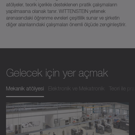
atölyeler, teorik içerikle desteklenen pratik çalışmaların
yapılmasına olanak tanır. WITTENSTEIN yetenek
arenasındaki öğrenme evreleri çeşitlilik sunar ve şirketin
diğer alanlarındaki çalışmaları önemli ölçüde zenginleştirir.
Gelecek için yer açmak
Mekanik atölyesi
Elektronik ve Mekatronik
Teori ile pra