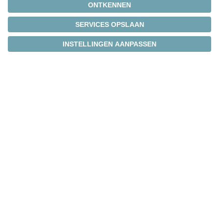
Carrièremogelijkheden bij
WITTENSTEIN
Geïnteresseerd? Solliciteer nu en start je carrière bij
ons!
Ontdek openstaande vacatures