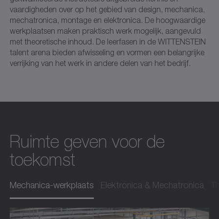
vaardigheden over op het gebied van design, mechanica,
mechatronica, montage en elektronica. De hoogwaardige
werkplaatsen maken praktisch werk mogelijk, aangevuld
met theoretische inhoud. De leerfasen in de WITTENSTEIN
talent arena bieden afwisseling en vormen een belangrijke
verrijking van het werk in andere delen van het bedrijf.
Ruimte geven voor de
toekomst
Mechanica-werkplaats
Elektronica & Mechatronica
Th