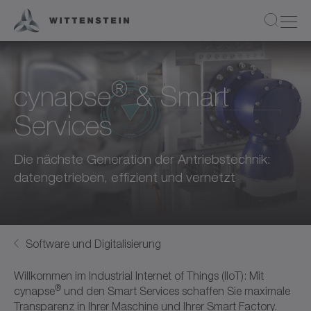
®
cynapse
& Smart
Services
Die nächste Generation der Antriebstechnik:
datengetrieben, effizient und vernetzt
Software und Digitalisierung
Willkommen im Industrial Internet of Things (IIoT): Mit
®
cynapse
und den Smart Services schaffen Sie maximale
Transparenz in Ihrer Maschine und Ihrer Smart Factory.