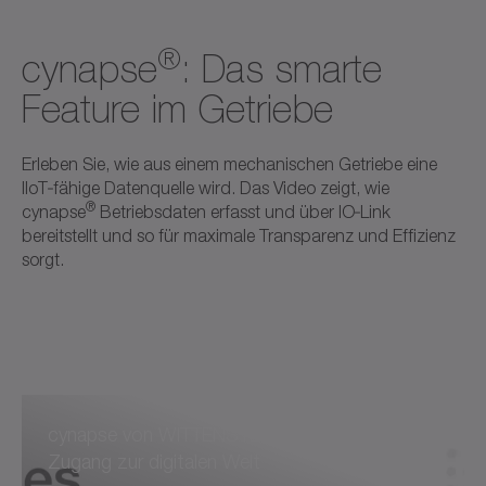
Mehr lesen
Mehr lesen
®
cynapse
: Das smarte
Feature im Getriebe
Erleben Sie, wie aus einem mechanischen Getriebe eine
IIoT‑fähige Datenquelle wird. Das Video zeigt, wie
®
cynapse
Betriebsdaten erfasst und über IO‑Link
bereitstellt und so für maximale Transparenz und Effizienz
sorgt.
cynapse von WITTENSTEIN alpha – Ihr
Zugang zur digitalen Welt