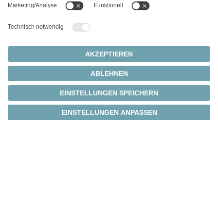
®
cynapse
-